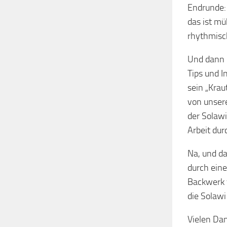
Endrunde:
das ist m
rhythmisc
Und dann 
Tips und I
sein „Krau
von unser
der Solawi
Arbeit du
Na, und d
durch eine
Backwerk v
die Solaw
Vielen Dan