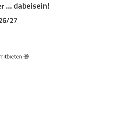
… dabeisein!
er
026/27
 mitbieten 😁