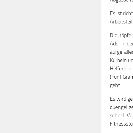
Es ist ric
Arbeitstei
Die Köpfe 
Ader in de
aufgefalle
Kurbeln un
Helferlei
(Fünf Gram
geht.
Es wird ge
quengelig
schnell Ve
Fitnessstu