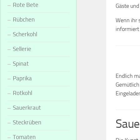
Rote Bete
Gäste und 
Rübchen
Wenn ihr s
informier
Scherkohl
Sellerie
Spinat
Endlich ma
Paprika
Gemütlich
Rotkohl
Eingeladen
Sauerkraut
Saue
Steckrüben
Tomaten