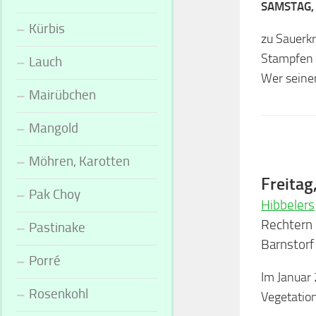
SAMSTAG
Kürbis
zu Sauerkr
Stampfen 
Lauch
Wer seine
Mairübchen
Mangold
Möhren, Karotten
Freitag
Pak Choy
Hibbelers
Rechtern
Pastinake
Barnstorf
Porré
Im Januar 
Rosenkohl
Vegetation