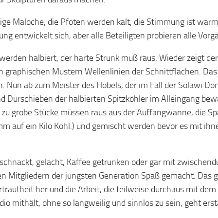
htige Maloche, die Pfoten werden kalt, die Stimmung ist warm
lung entwickelt sich, aber alle Beteiligten probieren alle Vorg
werden halbiert, der harte Strunk muß raus. Wieder zeigt de
n graphischen Mustern Wellenlinien der Schnittflächen. Das
n. Nun ab zum Meister des Hobels, der im Fall der Solawi Don
d Durschieben der halbierten Spitzköhler im Alleingang bew
n, zu grobe Stücke müssen raus aus der Auffangwanne, die 
m auf ein Kilo Kohl.) und gemischt werden bevor es mit ihn
schnackt, gelacht, Kaffee getrunken oder gar mit zwischen
en Mitgliedern der jüngsten Generation Spaß gemacht. Das 
rtrautheit her und die Arbeit, die teilweise durchaus mit de
dio mithält, ohne so langweilig und sinnlos zu sein, geht erst