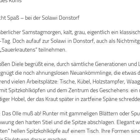
des Kohls
ht Spaß – bei der Solawi Donstorf
erlicher Samstagmorgen, kalt, grau, eigentlich ein klassisch
Tag. Doch aufauf zur Solawi in Donstorf, auch als Nichtmitg
 „Sauerkrautens“ teilnehmen.
roßen Diele begrüßt eine, durch sämtliche Generationen un
rgnügt die noch ahnungslosen Neuankömmlinge, die etwas di
rend vielen Arbeitsplätze: Tische, Kübel, Holzstampfer, Waa
 mit Spitzkohlköpfen und dem Zentrum des Geschehens: ein m
iger Hobel, der das Kraut später in zartfeine Späne schredde
: Das Olle muß ab! Runter mit gammeligen Blättern oder Spu
ung den harten Stiel und die Spitze abschlagen. Elegant w
kten“ hellen Spitzkohlköpfe auf einem Tisch. Ihre Formen s
ür Skulpturen daraus machen.