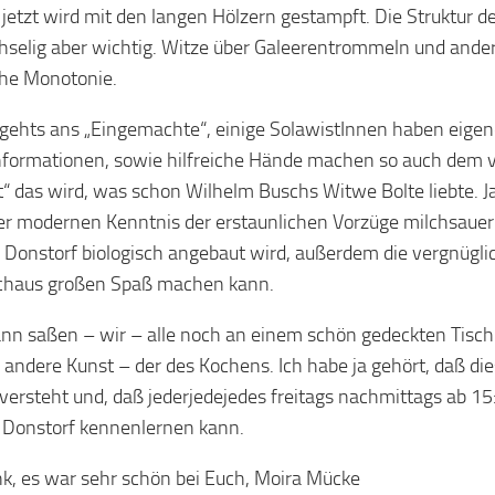
 jetzt wird mit den langen Hölzern gestampft. Die Struktu
ühselig aber wichtig. Witze über Galeerentrommeln und ande
he Monotonie.
gehts ans „Eingemachte“, einige SolawistInnen haben eigen
nformationen, sowie hilfreiche Hände machen so auch dem v
t“ das wird, was schon Wilhelm Buschs Witwe Bolte liebte. 
er modernen Kenntnis der erstaunlichen Vorzüge milchsauer
 Donstorf biologisch angebaut wird, außerdem die vergnügli
rchaus großen Spaß machen kann.
ann saßen – wir – alle noch an einem schön gedeckten Tis
 andere Kunst – der des Kochens. Ich habe ja gehört, daß di
ersteht und, daß jederjedejedes freitags nachmittags ab 15:
i Donstorf kennenlernen kann.
k, es war sehr schön bei Euch, Moira Mücke