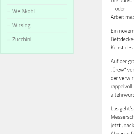
Die Kunst 
– oder –
Weißkohl
Arbeit mac
Wirsing
Ein novemb
Zucchini
Bettdecke-
Kunst des
Auf der g
„Crew“ ve
der verwir
rappelvoll
altehrwürd
Los geht’s
Messerschw
jetzt „nac
Abgüsse f