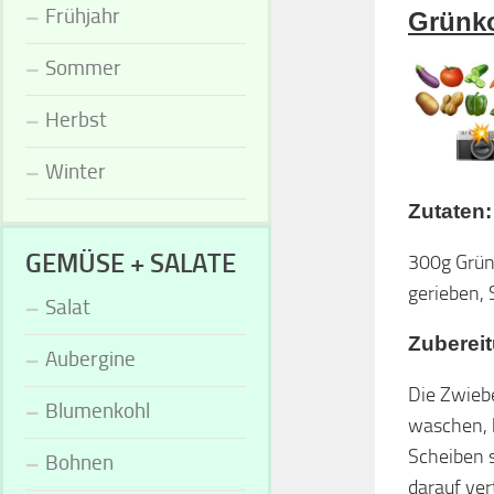
Frühjahr
Grünk
Sommer
Herbst
Winter
Zutaten:
GEMÜSE + SALATE
300g Grün
gerieben, 
Salat
Zuberei
Aubergine
Die Zwiebe
Blumenkohl
waschen, k
Scheiben s
Bohnen
darauf ver