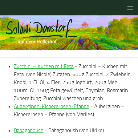
Zum Inhalt springen
Zucchini – Kuchen mit Feta
-
Zucchini – Kuchen mit
Feta (von Nicole) Zutaten: 600g Zucchini, 2 Zwiebeln,
Knobi, 1 EL Öl, 4 Eier, 250g Joghurt, 200g Mehl,
100ml Öl, 150g Feta gewürfelt, Thymian, Rosmarin
Zubereitung: Zucchini waschen und grob...
Auberginen-Kichererbsen-Pfanne
-
Auberginen –
Kichererbsen – Pfanne (von Marlies)
...
Babaganoush
-
Babaganoush (von Ulrike)