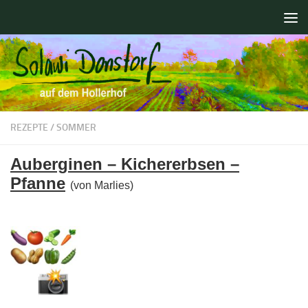
Zum Inhalt springen
REZEPTE
/
SOMMER
Auberginen – Kichererbsen –
Pfanne
(von Marlies)